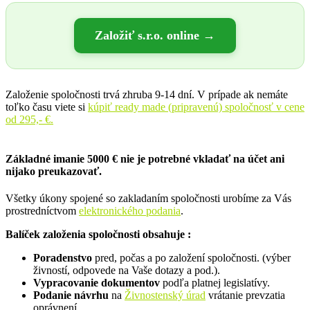
Založiť s.r.o. online →
Založenie spoločnosti trvá zhruba 9-14 dní. V prípade ak nemáte
toľko času viete si
kúpiť ready made (pripravenú) spoločnosť v cene
od 295,- €.
Základné imanie 5000 €
nie je potrebné
vkladať na účet ani
nijako preukazovať.
Všetky úkony spojené so zakladaním spoločnosti urobíme za Vás
prostredníctvom
elektronického podania
.
Balíček založenia spoločnosti obsahuje :
Poradenstvo
pred, počas a po založení spoločnosti. (výber
živností, odpovede na Vaše dotazy a pod.).
Vypracovanie dokumentov
podľa platnej legislatívy.
Podanie návrhu
na
Živnostenský úrad
vrátanie prevzatia
oprávnení.