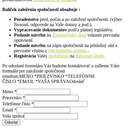
Balíček založenia spoločnosti obsahuje :
Poradenstvo
pred, počas a po založení spoločnosti. (výber
živností, odpovede na Vaše dotazy a pod.).
Vypracovanie dokumentov
podľa platnej legislatívy.
Podanie návrhu
na
Živnostenský úrad
vrátanie prevzatia
oprávnení.
Podanie návrhu
na zápis spoločnosti na príslušný súd a
prevzatie výpisu z
Obchodného registra
.
Registrácia
Vašej
spoločnosti
na
daňovom úrade.
Po odoslaní formulára Vás budeme kontaktovať a zašleme Vám
formulár pre založenie spoločnosti
emailom.MENO *PRIEZVISKO *TELEFÓNNE
ČÍSLO *EMAIL *VAŠA SPRÁVAOdoslať
Meno
*
Priezvisko
*
Telefónne číslo
*
Email
*
Vaša správa
Odoslať