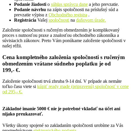
Podanie žiadosti
o
súhlas správcu dane
a jeho prevzatie.
Podanie návrhu
na zápis spoločnosti na príslušný súd a
prevzatie výpisu z
Obchodného registra
.
Registrácia
Vašej
spoločnosti
na
daňovom úrade.
Založenie spoločnosti s ručeným obmedzením je komplikovaný
proces s nutnosťou praxe a znalosťou obchodného zákonníka a
súvisiacich zákonov. Preto Vám ponúkame založenie spoločnosti v
našej réžii.
Cena
kompletného
založenia spoločnosti s ručeným
obmedzením vrátane súdneho poplatku je
od
199,-
€.
Založenie spoločnosti trvá zhruba 9-14 dní. V prípade ak nemáte
toľko času viete si
kúpiť ready made (pripravenú) spoločnosť v cene
od 295,- €.
Základné imanie 5000 €
nie je potrebné
vkladať na účet ani
nijako preukazovať.
Všetky úkony spojené so zakladaním spoločnosti urobíme za Vás
prostredníctvom
elektronického podania
.