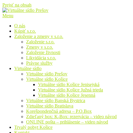
Prejsť na obsah
Menu
O nás
Kúpiť s.r.o.
Založenie a zmeny v s.r.o.
Založenie s.r.o.
Zmeny v s.r.o.
Založenie živnosti
Likvidácia s.r.o.
Právne služby
Virtuálne sídlo
Virtuálne sídlo Prešov
Virtuálne sídlo Košice
Virtuálne sídlo Košice Jenisejská
Virtuálne sídlo Košice Južná trieda
Virtuálne sídlo Košice Jesenná
Virtuálne sídlo Banská Bystrica
Virtuálne sídlo Bratislava
Korešpondenčná adresa – P.O.Box
Zdieľaný box: K-Box: rezervácia – video návod
ONLINE pošta – prihlásenie – video návod
Trvalý pobyt Košice
Kontakt